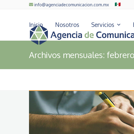
Skip
info@agenciadecomunicacion.com.mx
to
content
Inicio
Nosotros
Servicios
Archivos mensuales: febrero