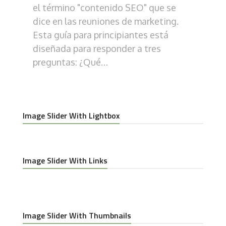
el término "contenido SEO" que se
atr
dice en las reuniones de marketing.
res
Esta guía para principiantes está
pu
diseñada para responder a tres
for
preguntas: ¿Qué…
tw
Image Slider With Lightbox
Image Slider With Links
Image Slider With Thumbnails