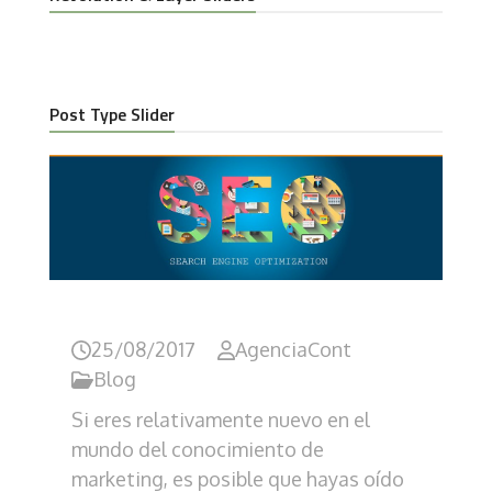
Post Type Slider
Guía para crear contenido para SEO
Fu
25/08/2017
AgenciaCont
Blog
Si eres relativamente nuevo en el
He 
mundo del conocimiento de
Co
marketing, es posible que hayas oído
con