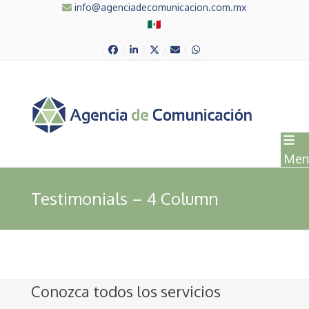
Skip
info@agenciadecomunicacion.com.mx
to
content
Facebook
LinkedIn
Twitter
Correo
Whatsapp
electrónico
Men
Testimonials – 4 Column
Conozca todos los servicios