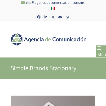
Skip
info@agenciadecomunicacion.com.mx
to
content
Facebook
LinkedIn
Twitter
Correo
Whatsapp
electrónico
Men
Simple Brands Stationary