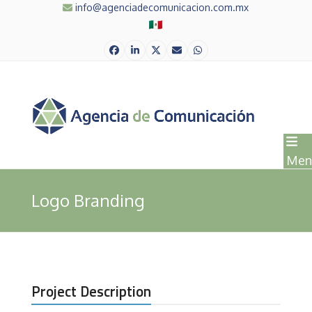
Skip
info@agenciadecomunicacion.com.mx
to
content
Facebook
LinkedIn
Twitter
Correo
Whatsapp
electrónico
Men
Logo Branding
Project Description