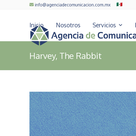
Skip
info@agenciadecomunicacion.com.mx
to
content
Inicio
Nosotros
Servicios
Harvey, The Rabbit