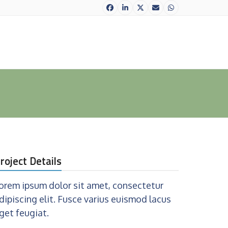
Facebook
LinkedIn
Twitter
Correo
Whatsapp
electrónico
roject Details
orem ipsum dolor sit amet, consectetur
dipiscing elit. Fusce varius euismod lacus
get feugiat.