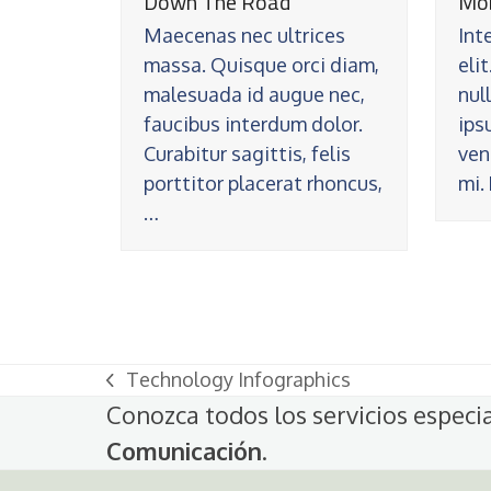
Down The Road
Mob
Maecenas nec ultrices
Int
massa. Quisque orci diam,
eli
malesuada id augue nec,
nul
faucibus interdum dolor.
ips
Curabitur sagittis, felis
ven
porttitor placerat rhoncus,
mi.
…
Technology Infographics
previous
Conozca todos los servicios especi
post:
Comunicación
.