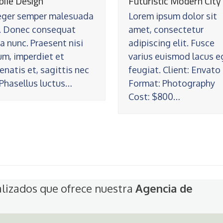
ile Design
Futuristic Modern City
eger semper malesuada
Lorem ipsum dolor sit
t. Donec consequat
amet, consectetur
la nunc. Praesent nisi
adipiscing elit. Fusce
um, imperdiet et
varius euismod lacus e
enatis et, sagittis nec
feugiat. Client: Envato
 Phasellus luctus…
Format: Photography
Cost: $800…
alizados que ofrece nuestra
Agencia de