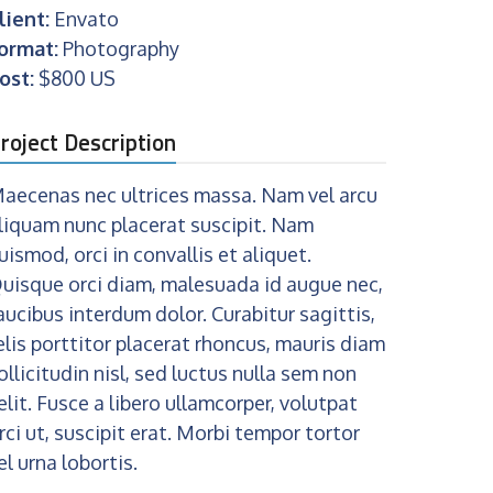
lient:
Envato
ormat:
Photography
ost:
$800 US
roject Description
aecenas nec ultrices massa. Nam vel arcu
liquam nunc placerat suscipit. Nam
uismod, orci in convallis et aliquet.
uisque orci diam, malesuada id augue nec,
aucibus interdum dolor. Curabitur sagittis,
elis porttitor placerat rhoncus, mauris diam
ollicitudin nisl, sed luctus nulla sem non
elit. Fusce a libero ullamcorper, volutpat
rci ut, suscipit erat. Morbi tempor tortor
el urna lobortis.