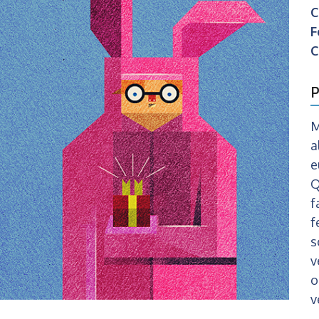
C
F
C
P
M
a
e
Q
f
f
s
v
o
v