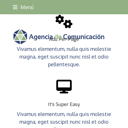
Skip
Menú
to
content
Add Per-Page
Vivamus elementum, nulla quis molestie
magna, eget suscipit nunc nisl et odio
pellentesque.
It's Super Easy
Vivamus elementum, nulla quis molestie
magna, eget suscipit nunc nisl et odio